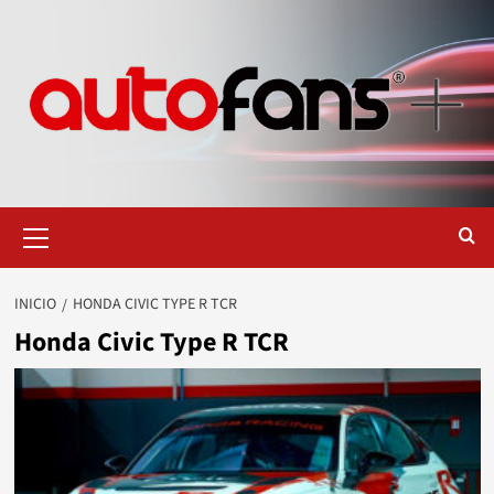
Saltar
al
contenido
Menú
primario
INICIO
HONDA CIVIC TYPE R TCR
Honda Civic Type R TCR