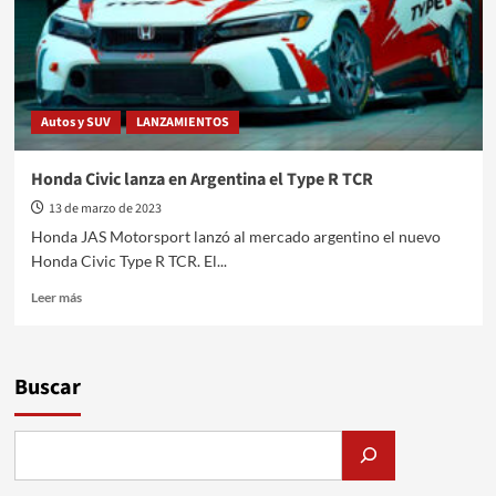
Autos y SUV
LANZAMIENTOS
Honda Civic lanza en Argentina el Type R TCR
13 de marzo de 2023
Honda JAS Motorsport lanzó al mercado argentino el nuevo
Honda Civic Type R TCR. El...
Leer
Leer más
más
sobre
Honda
Civic
Buscar
lanza
en
Argentina
el
Type