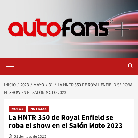
Saltar
al
contenido
Menú
primario
INICIO
2023
MAYO
31
LA HNTR 350 DE ROYAL ENFIELD SE ROBA
EL SHOW EN EL SALÓN MOTO 2023
MOTOS
NOTICIAS
La HNTR 350 de Royal Enfield se
roba el show en el Salón Moto 2023
31 de mayo de 2023