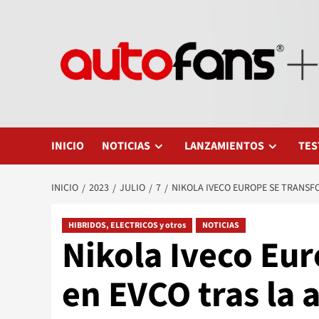
Saltar
al
contenido
INICIO
NOTICIAS
LANZAMIENTOS
TES
INICIO
2023
JULIO
7
NIKOLA IVECO EUROPE SE TRANSF
HIBRIDOS, ELECTRICOS y otros
NOTICIAS
Nikola Iveco Eu
en EVCO tras la 