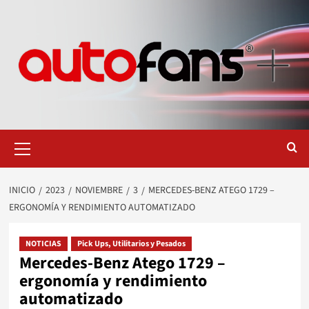
Saltar
al
contenido
Menú
primario
INICIO
2023
NOVIEMBRE
3
MERCEDES-BENZ ATEGO 1729 –
ERGONOMÍA Y RENDIMIENTO AUTOMATIZADO
NOTICIAS
Pick Ups, Utilitarios y Pesados
Mercedes-Benz Atego 1729 –
ergonomía y rendimiento
automatizado