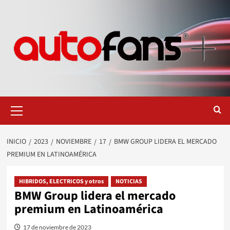
Saltar
al
contenido
Menú
primario
INICIO
2023
NOVIEMBRE
17
BMW GROUP LIDERA EL MERCADO
PREMIUM EN LATINOAMÉRICA
HIBRIDOS, ELECTRICOS y otros
NOTICIAS
BMW Group lidera el mercado
premium en Latinoamérica
17 de noviembre de 2023