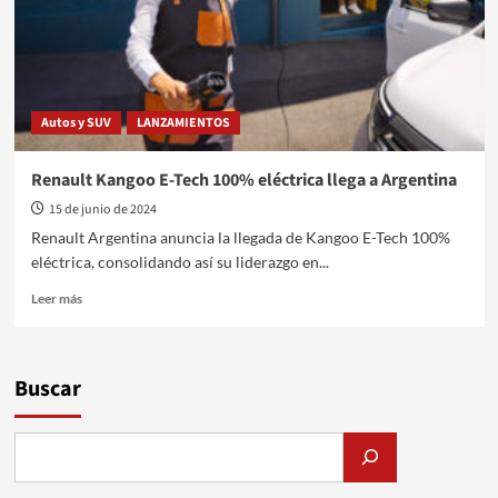
Autos y SUV
LANZAMIENTOS
Renault Kangoo E-Tech 100% eléctrica llega a Argentina
15 de junio de 2024
Renault Argentina anuncia la llegada de Kangoo E-Tech 100%
eléctrica, consolidando así su liderazgo en...
Leer
Leer más
más
sobre
Renault
Kangoo
Buscar
E-
Tech
100%
eléctrica
llega