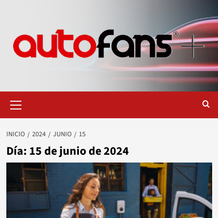
Saltar
al
contenido
Menú
primario
INICIO
2024
JUNIO
15
Día:
15 de junio de 2024