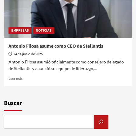
EMPRESAS
NOTICIAS
Antonio Filosa asume como CEO de Stellantis
24 de junio de 2025
Antonio Filosa asumió oficialmente como consejero delegado
de Stellantis y anunció su equipo de liderazgo,...
Leer
Leer más
más
sobre
Antonio
Filosa
Buscar
asume
como
CEO
de
Stellantis