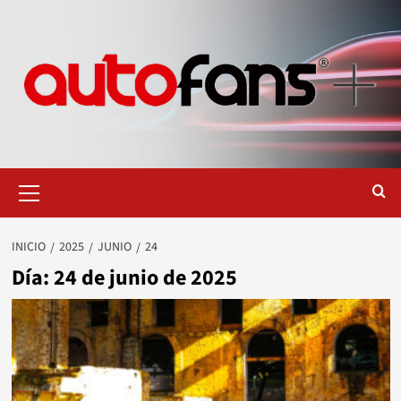
Saltar
al
contenido
Menú
primario
INICIO
2025
JUNIO
24
Día:
24 de junio de 2025