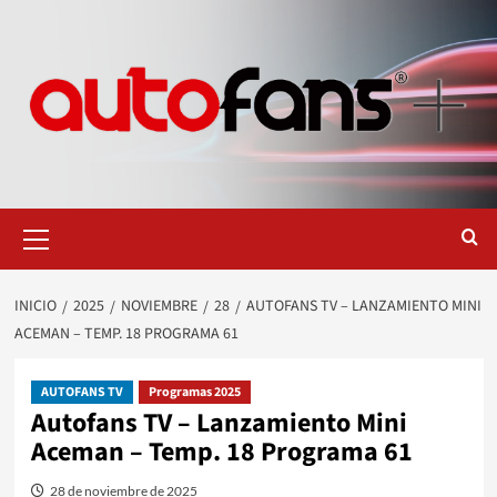
Saltar
al
contenido
Menú
primario
INICIO
2025
NOVIEMBRE
28
AUTOFANS TV – LANZAMIENTO MINI
ACEMAN – TEMP. 18 PROGRAMA 61
AUTOFANS TV
Programas 2025
Autofans TV – Lanzamiento Mini
Aceman – Temp. 18 Programa 61
28 de noviembre de 2025