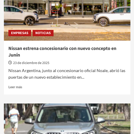
EMPRESAS
NOTICIAS
Nissan estrena concesionario con nuevo concepto en
Junín
23 de diciembre de 2025
Nissan Argentina, junto al concesionario oficial Noale, abrió las
puertas de un nuevo establecimiento en...
Leer
Leer más
más
sobre
Nissan
estrena
concesionario
con
nuevo
concepto