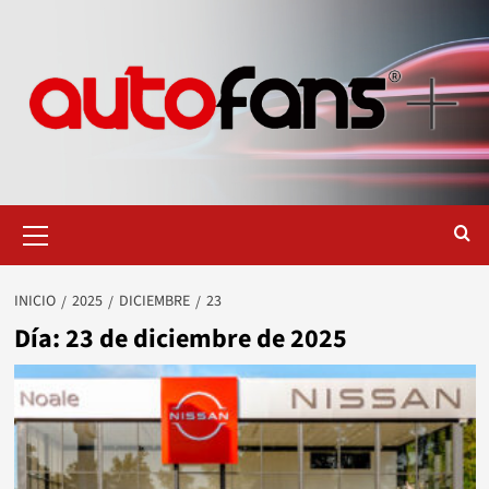
Saltar
al
contenido
Menú
primario
INICIO
2025
DICIEMBRE
23
Día:
23 de diciembre de 2025