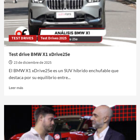
en
Junín
TEST DRIVES
Test Drives 2025
Test drive BMW X1 xDrive25e
23 de diciembre de 2025
El BMW X1 xDrive25e es un SUV híbrido enchufable que
destaca por su equilibrio entre...
Leer
Leer más
más
sobre
Test
drive
BMW
X1
xDrive25e