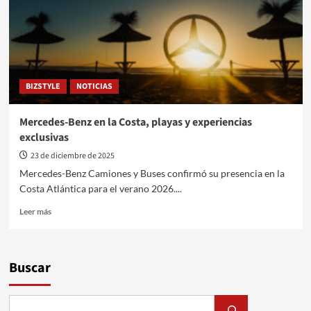
–
Temp.
18
Programa
64
BIZSTYLE
NOTICIAS
Mercedes-Benz en la Costa, playas y experiencias
exclusivas
23 de diciembre de 2025
Mercedes-Benz Camiones y Buses confirmó su presencia en la
Costa Atlántica para el verano 2026....
Leer
Leer más
más
sobre
Mercedes-
Benz
Buscar
en
la
Costa,