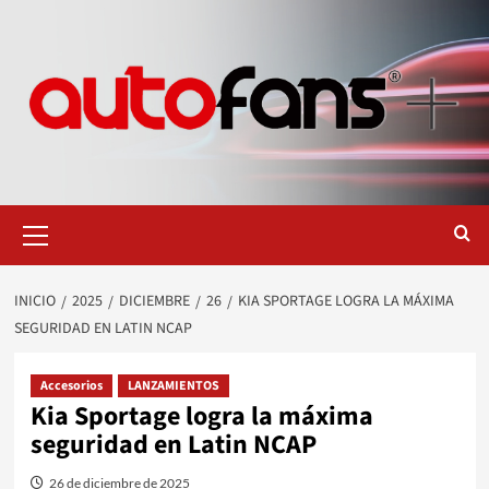
Saltar
al
contenido
Menú
primario
INICIO
2025
DICIEMBRE
26
KIA SPORTAGE LOGRA LA MÁXIMA
SEGURIDAD EN LATIN NCAP
Accesorios
LANZAMIENTOS
Kia Sportage logra la máxima
seguridad en Latin NCAP
26 de diciembre de 2025