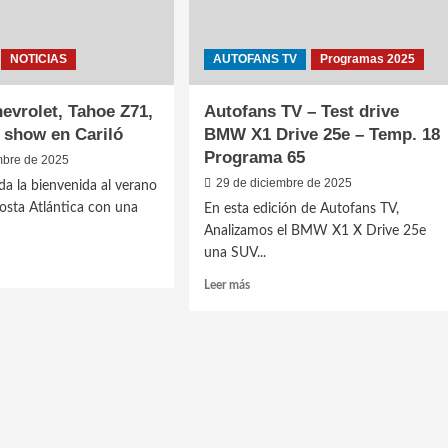
NOTICIAS
AUTOFANS TV
Programas 2025
evrolet, Tahoe Z71,
Autofans TV – Test drive
y show en Cariló
BMW X1 Drive 25e – Temp. 18
Programa 65
mbre de 2025
29 de diciembre de 2025
 da la bienvenida al verano
osta Atlántica con una
En esta edición de Autofans TV,
Analizamos el BMW X1 X Drive 25e
una SUV...
Leer
Leer más
más
o
sobre
let,
Autofans
TV
–
Test
drive
BMW