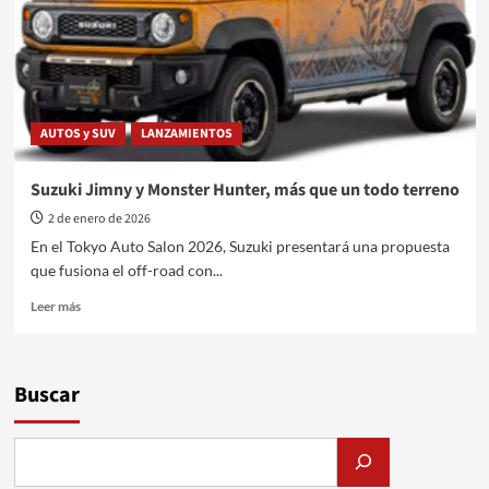
desde
el
Audi
Q5
hasta
BMW
AUTOS y SUV
LANZAMIENTOS
M135
–
Temp.
Suzuki Jimny y Monster Hunter, más que un todo terreno
18
2 de enero de 2026
Programa
66
En el Tokyo Auto Salon 2026, Suzuki presentará una propuesta
que fusiona el off-road con...
Leer
Leer más
más
sobre
Suzuki
Jimny
Buscar
y
Monster
Hunter,
más