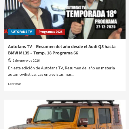
AUTOFANS TV
Programas 2025
Autofans TV – Resumen del año desde el Audi Q5 hasta
BMW M135 – Temp. 18 Programa 66
2 de enero de 2026
En esta edición de Autofans TV, Resumen del año en materia
automovilística. Las entrevistas mas...
Leer
Leer más
más
sobre
Autofans
TV
–
Resumen
del
año