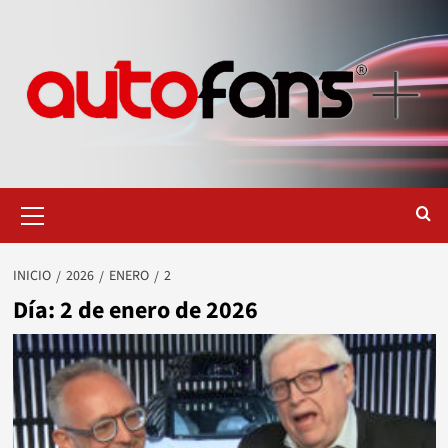
Saltar
al
contenido
Menú
primario
INICIO
2026
ENERO
2
Día:
2 de enero de 2026