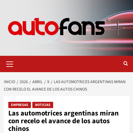
Saltar
al
contenido
Menú
primario
INICIO
2026
ABRIL
9
LAS AUTOMOTRICES ARGENTINAS MIRAN
CON RECELO EL AVANCE DE LOS AUTOS CHINOS
EMPRESAS
NOTICIAS
Las automotrices argentinas miran
con recelo el avance de los autos
chinos