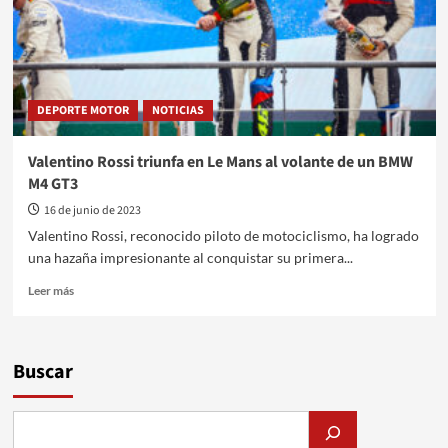
DEPORTE MOTOR
NOTICIAS
Valentino Rossi triunfa en Le Mans al volante de un BMW
M4 GT3
16 de junio de 2023
Valentino Rossi, reconocido piloto de motociclismo, ha logrado
una hazaña impresionante al conquistar su primera...
Leer
Leer más
más
sobre
Valentino
Rossi
Buscar
triunfa
en
Le
Mans