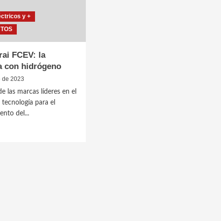
éctricos y +
NTOS
rai FCEV: la
a con hidrógeno
o de 2023
e las marcas líderes en el
 tecnología para el
nto del...
a
ogía
geno