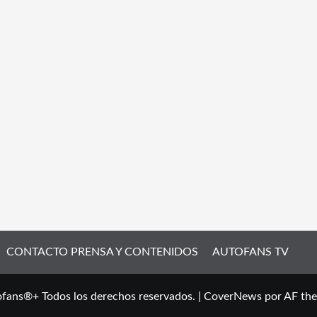
CONTACTO PRENSA Y CONTENIDOS
AUTOFANS TV
fans®+ Todos los derechos reservados.
|
CoverNews
por AF th