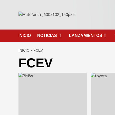
Saltar
al
contenido
INICIO
NOTICIAS
LANZAMIENTOS
INICIO
FCEV
FCEV