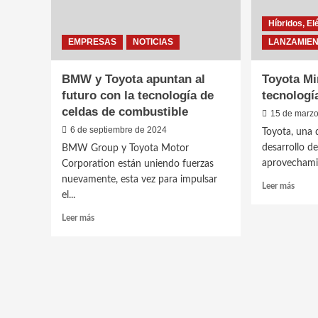
Híbridos, El
EMPRESAS
NOTICIAS
LANZAMIE
BMW y Toyota apuntan al
Toyota Mi
futuro con la tecnología de
tecnologí
celdas de combustible
15 de marz
6 de septiembre de 2024
Toyota, una d
desarrollo de
BMW Group y Toyota Motor
aprovechamie
Corporation están uniendo fuerzas
nuevamente, esta vez para impulsar
Leer
Leer más
el...
más
sobre
Leer
Leer más
Toyot
más
Mirai
sobre
FCEV:
BMW
la
y
tecnol
Toyota
con
apuntan
hidró
al