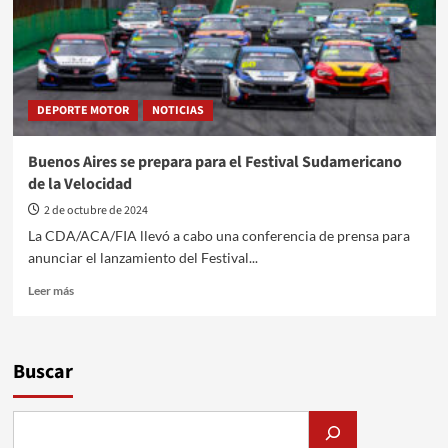
DEPORTE MOTOR
NOTICIAS
Buenos Aires se prepara para el Festival Sudamericano
de la Velocidad
2 de octubre de 2024
La CDA/ACA/FIA llevó a cabo una conferencia de prensa para
anunciar el lanzamiento del Festival...
Leer
Leer más
más
sobre
Buenos
Aires
Buscar
se
prepara
para
el