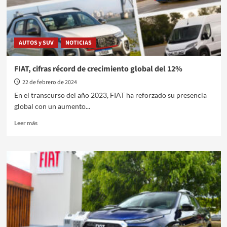
en
Roma
AUTOS y SUV
NOTICIAS
FIAT, cifras récord de crecimiento global del 12%
22 de febrero de 2024
En el transcurso del año 2023, FIAT ha reforzado su presencia
global con un aumento...
Leer
Leer más
más
sobre
FIAT,
cifras
récord
de
crecimiento
global
del
12%