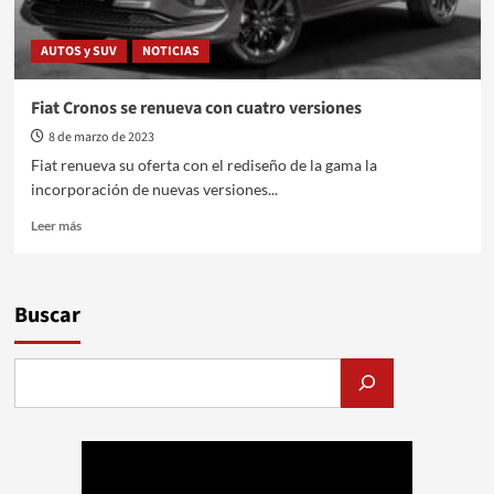
AUTOS y SUV
NOTICIAS
Fiat Cronos se renueva con cuatro versiones
8 de marzo de 2023
Fiat renueva su oferta con el rediseño de la gama la
incorporación de nuevas versiones...
Leer
Leer más
más
sobre
Fiat
Cronos
Buscar
se
renueva
con
cuatro
versiones