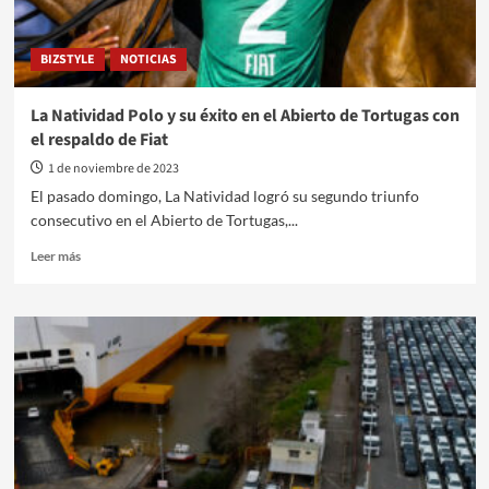
BIZSTYLE
NOTICIAS
La Natividad Polo y su éxito en el Abierto de Tortugas con
el respaldo de Fiat
1 de noviembre de 2023
El pasado domingo, La Natividad logró su segundo triunfo
consecutivo en el Abierto de Tortugas,...
Leer
Leer más
más
sobre
La
Natividad
Polo
y
su
éxito
en
el
Abierto