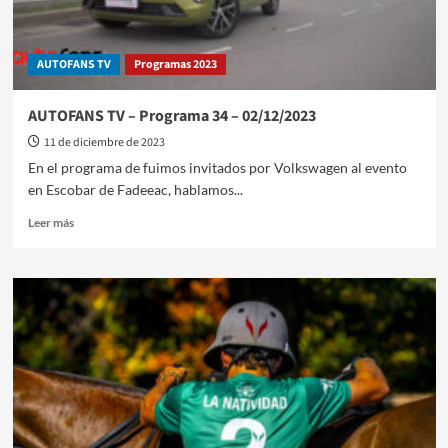
AUTOFANS TV
Programas 2023
AUTOFANS TV – Programa 34 – 02/12/2023
11 de diciembre de 2023
En el programa de fuimos invitados por Volkswagen al evento
en Escobar de Fadeeac, hablamos...
Leer
Leer más
más
sobre
AUTOFANS
TV
–
Programa
34
–
02/12/2023