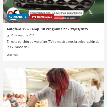
AUTOFANS TV
Programas 2025
Autofans TV – Temp. 18 Programa 27 – 29/03/2025
12 de mayo de 2025
En esta edición de Autofans TV te mostramos la celebración de
los 70 años de...
Leer
Leer más
más
sobre
Autofans
TV
–
Temp.
18
Programa
27
–
29/03/2025