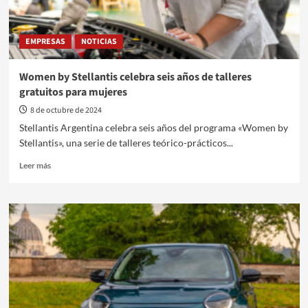
EMPRESAS
NOTICIAS
Women by Stellantis celebra seis años de talleres
gratuitos para mujeres
8 de octubre de 2024
Stellantis Argentina celebra seis años del programa «Women by
Stellantis», una serie de talleres teórico-prácticos...
Leer
Leer más
más
sobre
Women
by
Stellantis
celebra
seis
años
de
talleres
gratuitos