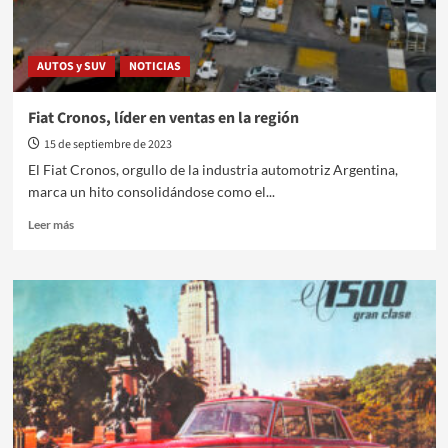
de
Tortugas
con
AUTOS y SUV
NOTICIAS
el
respaldo
de
Fiat Cronos, líder en ventas en la región
Fiat
15 de septiembre de 2023
El Fiat Cronos, orgullo de la industria automotriz Argentina,
marca un hito consolidándose como el...
Leer
Leer más
más
sobre
Fiat
Cronos,
líder
en
ventas
en
la
región