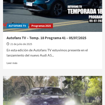
AUTOFANS TV
Programas 2025
Autofans TV – Temp. 18 Programa 41 – 05/07/2025
21 de julio de 2025
En esta edición de Autofans TV estuvimos presente en el
lanzamiento del nuevo Audi A5...
Leer
Leer más
más
sobre
Autofans
TV
–
Temp.
18
Programa
41