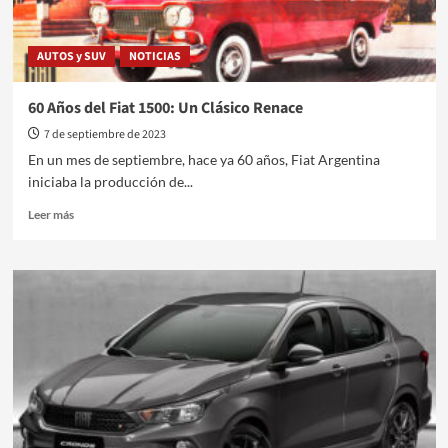
AUTOS y SUV
NOTICIAS
60 Años del Fiat 1500: Un Clásico Renace
7 de septiembre de 2023
En un mes de septiembre, hace ya 60 años, Fiat Argentina
iniciaba la producción de...
Leer
Leer más
más
sobre
60
Años
del
Fiat
1500:
Un
Clásico
Renace