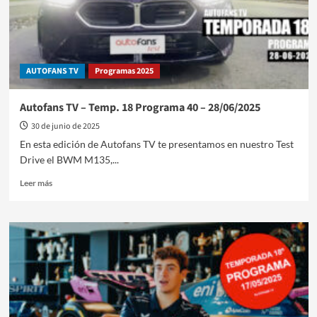
–
05/07/2025
AUTOFANS TV
Programas 2025
Autofans TV – Temp. 18 Programa 40 – 28/06/2025
30 de junio de 2025
En esta edición de Autofans TV te presentamos en nuestro Test
Drive el BWM M135,...
Leer
Leer más
más
sobre
Autofans
TV
–
Temp.
18
Programa
40
–