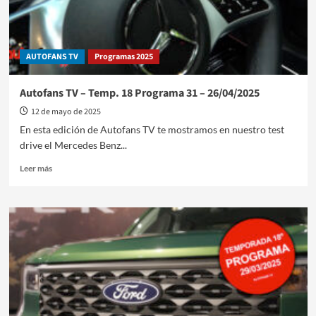
17/05/2025
AUTOFANS TV
Programas 2025
Autofans TV – Temp. 18 Programa 31 – 26/04/2025
12 de mayo de 2025
En esta edición de Autofans TV te mostramos en nuestro test
drive el Mercedes Benz...
Leer
Leer más
más
sobre
Autofans
TV
–
Temp.
18
Programa
31
–
26/04/2025