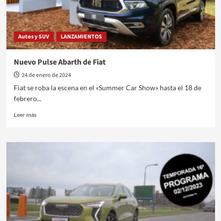
Autos y SUV
LANZAMIENTOS
Nuevo Pulse Abarth de Fiat
24 de enero de 2024
Fiat se roba la escena en el «Summer Car Show» hasta el 18 de
febrero...
Leer
Leer más
más
sobre
Nuevo
Pulse
Abarth
de
Fiat