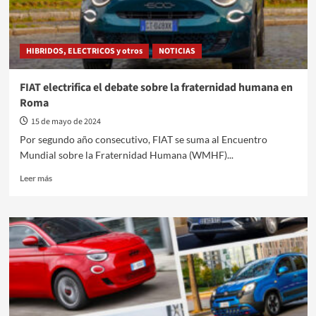
para
mujeres
HIBRIDOS, ELECTRICOS y otros
NOTICIAS
FIAT electrifica el debate sobre la fraternidad humana en
Roma
15 de mayo de 2024
Por segundo año consecutivo, FIAT se suma al Encuentro
Mundial sobre la Fraternidad Humana (WMHF)...
Leer
Leer más
más
sobre
FIAT
electrifica
el
debate
sobre
la
fraternidad
humana