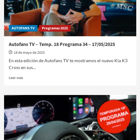
28/06/2025
AUTOFANS TV
Programas 2025
Autofans TV – Temp. 18 Programa 34 – 17/05/2025
18 de mayo de 2025
En esta edición de Autofans TV te mostramos el nuevo Kia K3
Cross en sus...
Leer
Leer más
más
sobre
Autofans
TV
–
Temp.
18
Programa
34
–