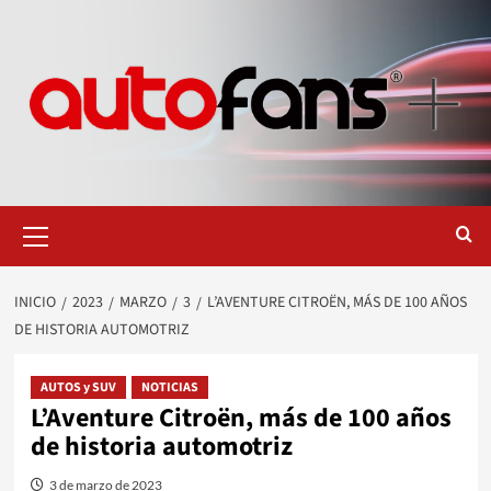
Saltar
al
contenido
Menú
primario
INICIO
2023
MARZO
3
L’AVENTURE CITROËN, MÁS DE 100 AÑOS
DE HISTORIA AUTOMOTRIZ
AUTOS y SUV
NOTICIAS
L’Aventure Citroën, más de 100 años
de historia automotriz
3 de marzo de 2023