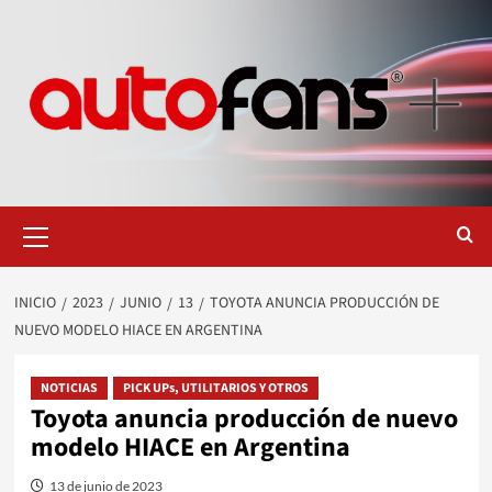
Saltar
al
contenido
Menú
primario
INICIO
2023
JUNIO
13
TOYOTA ANUNCIA PRODUCCIÓN DE
NUEVO MODELO HIACE EN ARGENTINA
NOTICIAS
PICK UPs, UTILITARIOS Y OTROS
Toyota anuncia producción de nuevo
modelo HIACE en Argentina
13 de junio de 2023