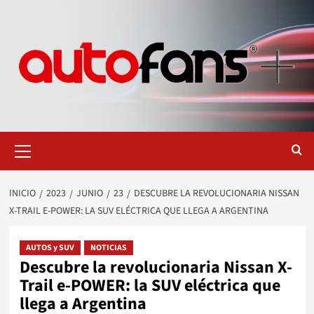
Saltar
al
contenido
Menú
primario
INICIO
2023
JUNIO
23
DESCUBRE LA REVOLUCIONARIA NISSAN
X-TRAIL E-POWER: LA SUV ELÉCTRICA QUE LLEGA A ARGENTINA
AUTOS y SUV
NOTICIAS
Descubre la revolucionaria Nissan X-
Trail e-POWER: la SUV eléctrica que
llega a Argentina