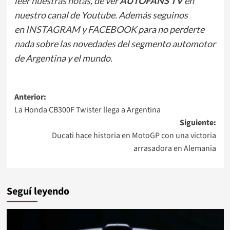
leer
nuestras notas
, de ver
AUTOFANS TV
en
nuestro canal de Youtube. Además seguinos
en
INSTAGRAM
y
FACEBOOK
para no perderte
nada sobre las novedades del segmento automotor
de Argentina y el mundo.
Navegación
Anterior:
La Honda CB300F Twister llega a Argentina
de
Siguiente:
entradas
Ducati hace historia en MotoGP con una victoria
arrasadora en Alemania
Seguí leyendo