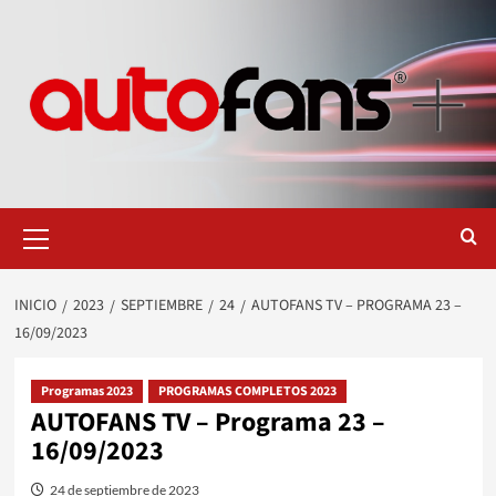
Saltar
al
contenido
Menú
primario
INICIO
2023
SEPTIEMBRE
24
AUTOFANS TV – PROGRAMA 23 –
16/09/2023
Programas 2023
PROGRAMAS COMPLETOS 2023
AUTOFANS TV – Programa 23 –
16/09/2023
24 de septiembre de 2023