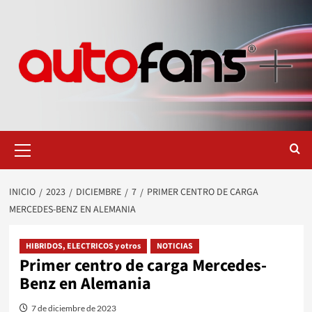
Saltar
al
contenido
Menú
primario
INICIO
2023
DICIEMBRE
7
PRIMER CENTRO DE CARGA
MERCEDES-BENZ EN ALEMANIA
HIBRIDOS, ELECTRICOS y otros
NOTICIAS
Primer centro de carga Mercedes-
Benz en Alemania
7 de diciembre de 2023