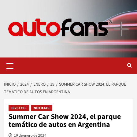
Saltar
al
contenido
Menú
primario
INICIO
2024
ENERO
19
SUMMER CAR SHOW 2024, EL PARQUE
TEMÁTICO DE AUTOS EN ARGENTINA
BIZSTYLE
NOTICIAS
Summer Car Show 2024, el parque
temático de autos en Argentina
19 de enero de 2024