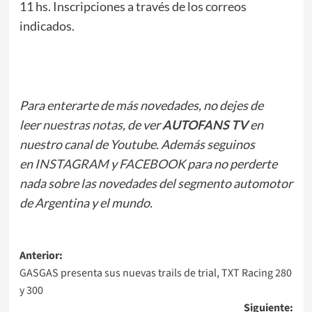
11 hs. Inscripciones a través de los correos
indicados.
Para enterarte de más novedades, no dejes de
leer
nuestras notas
, de ver
AUTOFANS TV
en
nuestro canal de Youtube. Además seguinos
en
INSTAGRAM
y
FACEBOOK
para no perderte
nada sobre las novedades del segmento automotor
de Argentina y el mundo.
Navegación
Anterior:
GASGAS presenta sus nuevas trails de trial, TXT Racing 280
de
y 300
entradas
Siguiente: