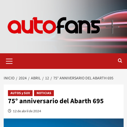
Saltar
al
contenido
Menú
primario
INICIO
2024
ABRIL
12
75° ANNIVERSARIO DEL ABARTH 695
AUTOS y SUV
NOTICIAS
75° anniversario del Abarth 695
12 de abril de 2024