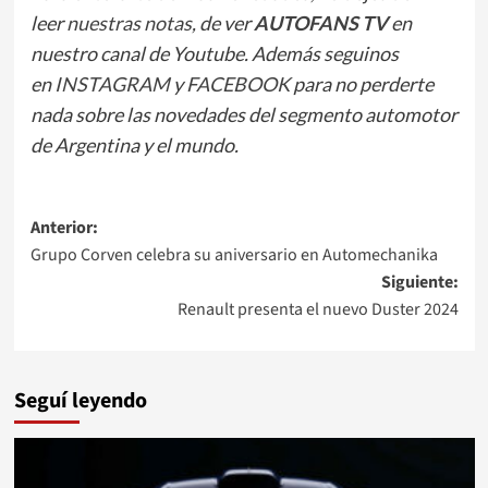
leer
nuestras notas
, de ver
AUTOFANS TV
en
nuestro canal de Youtube. Además seguinos
en
INSTAGRAM
y
FACEBOOK
para no perderte
nada sobre las novedades del segmento automotor
de Argentina y el mundo.
Navegación
Anterior:
Grupo Corven celebra su aniversario en Automechanika
de
Siguiente:
entradas
Renault presenta el nuevo Duster 2024
Seguí leyendo