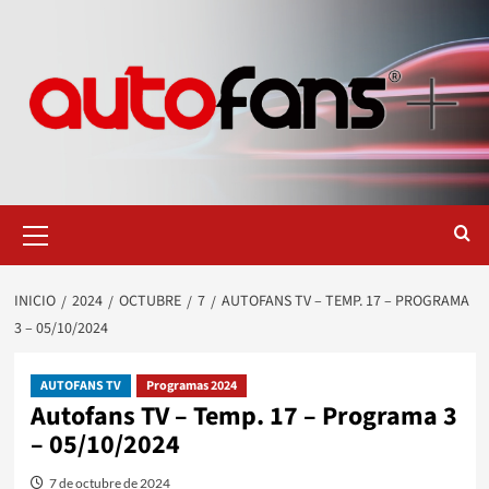
Saltar
al
contenido
Menú
primario
INICIO
2024
OCTUBRE
7
AUTOFANS TV – TEMP. 17 – PROGRAMA
3 – 05/10/2024
AUTOFANS TV
Programas 2024
Autofans TV – Temp. 17 – Programa 3
– 05/10/2024
7 de octubre de 2024