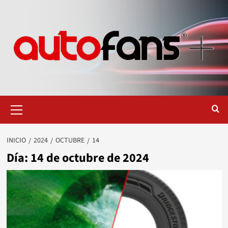
Saltar
al
contenido
Menú
primario
INICIO
2024
OCTUBRE
14
Día:
14 de octubre de 2024