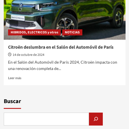
Programa
4
–
12/10/2024
HIBRIDOS, ELECTRICOS y otros
NOTICIAS
Citroën deslumbra en el Salón del Automóvil de París
14 de octubre de 2024
En el Salón del Automóvil de París 2024, Citroën impacta con
una renovación completa de...
Leer
Leer más
más
sobre
Citroën
deslumbra
Buscar
en
el
Salón
del
Automóvil