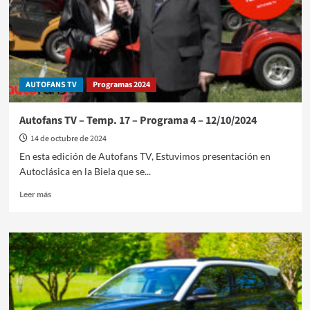
garantía
extendida
AUTOFANS TV
Programas 2024
Autofans TV – Temp. 17 – Programa 4 – 12/10/2024
14 de octubre de 2024
En esta edición de Autofans TV, Estuvimos presentación en
Autoclásica en la Biela que se...
Leer
Leer más
más
sobre
Autofans
TV
–
Temp.
17
–