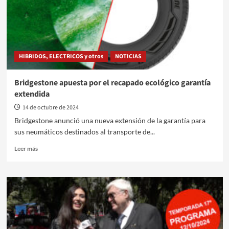
HIBRIDOS, ELECTRICOS y otros
NOTICIAS
Bridgestone apuesta por el recapado ecológico garantía
extendida
14 de octubre de 2024
Bridgestone anunció una nueva extensión de la garantía para
sus neumáticos destinados al transporte de...
Leer
Leer más
más
sobre
Bridgestone
apuesta
por
el
recapado
ecológico