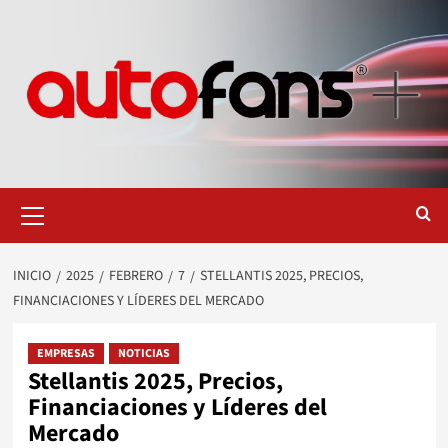
Saltar
al
contenido
Menú
primario
INICIO
2025
FEBRERO
7
STELLANTIS 2025, PRECIOS,
FINANCIACIONES Y LÍDERES DEL MERCADO
EMPRESAS
NOTICIAS
Stellantis 2025, Precios,
Financiaciones y Líderes del
Mercado