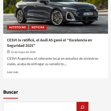
AUTOTECNO
NOTICIAS
CESVI lo ratificó, el Audi A5 ganó el “Excelencia en
Seguridad 2025”
22 de mayo de 2026
CESVI Argentina, el referente local en estudios de siniestros
viales, acaba de entregar su veredicto....
Leer
Leer más
más
sobre
CESVI
lo
Buscar
ratificó,
el
Audi
A5