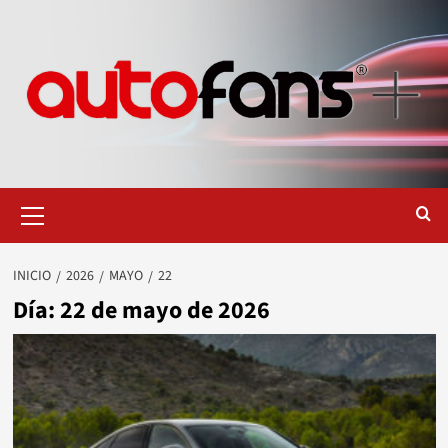
Saltar
al
contenido
Menú
primario
INICIO
2026
MAYO
22
Día:
22 de mayo de 2026