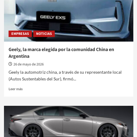
EMPRESAS
NOTICIAS
Geely, la marca elegida por la comunidad China en
Argentina
26 de mayo de 2026
Geely la automotriz china, a través de su representante local
(Autos Sustentables del Sur), firmó...
Leer
Leer más
más
sobre
Geely,
la
marca
elegida
por
la