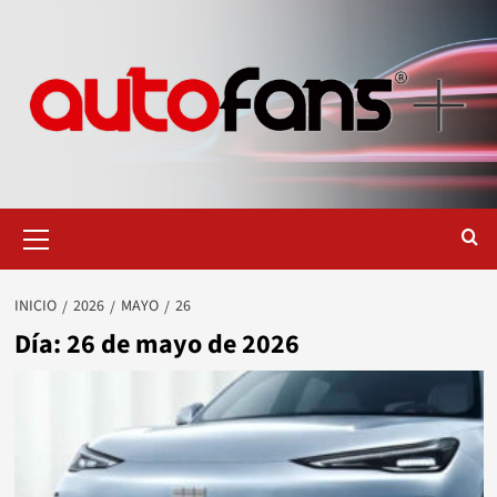
Saltar
al
contenido
Menú
primario
INICIO
2026
MAYO
26
Día:
26 de mayo de 2026