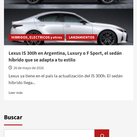
comunidad
China
en
Argentina
HIBRIDOS, ELECTRICOS y otros
LANZAMIENTOS
Lexus IS 300h en Argentina, Luxury o F Sport, el sedán
híbrido que se adapta a tu estilo
26 de mayo de 2026
Lexus ya tiene en el país la actualización del IS 300h. El sedán
híbrido llega...
Leer
Leer más
más
sobre
Lexus
IS
Buscar
300h
en
Argentina,