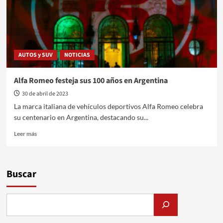
AUTOS y SUV
NOTICIAS
Alfa Romeo festeja sus 100 años en Argentina
30 de abril de 2023
La marca italiana de vehículos deportivos Alfa Romeo celebra
su centenario en Argentina, destacando su...
Leer
Leer más
más
sobre
Alfa
Romeo
Buscar
festeja
sus
100
años
en