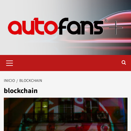
Saltar
al
contenido
Menú
primario
INICIO
BLOCKCHAIN
blockchain