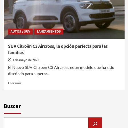
AUTOS y SUV
LANZAMIENTOS
SUV Citroën C3 Aircross, la opción perfecta para las
familias
1 de mayo de 2023
El Nuevo SUV Citroën C3 Aircross es un modelo que ha sido
diseñado para superar...
Leer
Leer más
más
sobre
SUV
Citroën
Buscar
C3
Aircross,
la
opción