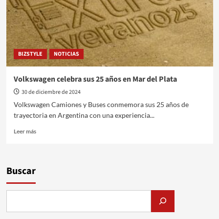
BIZSTYLE
NOTICIAS
Volkswagen celebra sus 25 años en Mar del Plata
30 de diciembre de 2024
Volkswagen Camiones y Buses conmemora sus 25 años de
trayectoria en Argentina con una experiencia...
Leer
Leer más
más
sobre
Volkswagen
celebra
Buscar
sus
25
años
en
Mar