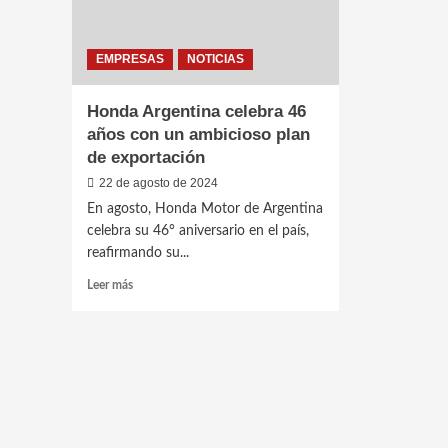
EMPRESAS
NOTICIAS
Honda Argentina celebra 46
años con un ambicioso plan
de exportación
22 de agosto de 2024
En agosto, Honda Motor de Argentina
celebra su 46° aniversario en el país,
reafirmando su...
Leer
Leer más
más
sobre
Honda
Argentina
celebra
46
años
con