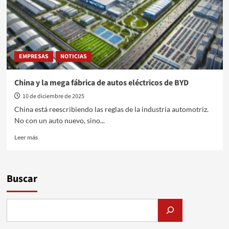
EMPRESAS
NOTICIAS
China y la mega fábrica de autos eléctricos de BYD
10 de diciembre de 2025
China está reescribiendo las reglas de la industria automotriz.
No con un auto nuevo, sino...
Leer
Leer más
más
sobre
China
y
Buscar
la
mega
fábrica
de
autos