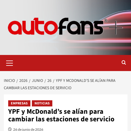
Saltar
al
contenido
Menú
primario
INICIO
2026
JUNIO
26
YPF Y MCDONALD’S SE ALÍAN PARA
CAMBIAR LAS ESTACIONES DE SERVICIO
EMPRESAS
NOTICIAS
YPF y McDonald’s se alían para
cambiar las estaciones de servicio
26 de junio de 2026