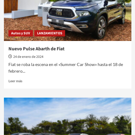
Autos y SUV
LANZAMIENTOS
Nuevo Pulse Abarth de Fiat
24 de enero de 2024
Fiat se roba la escena en el «Summer Car Show» hasta el 18 de
febrero...
Leer
Leer más
más
sobre
Nuevo
Pulse
Abarth
de
Fiat