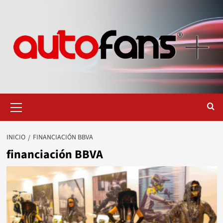
Saltar
al
contenido
Menú
primario
INICIO
FINANCIACIÓN BBVA
financiación BBVA