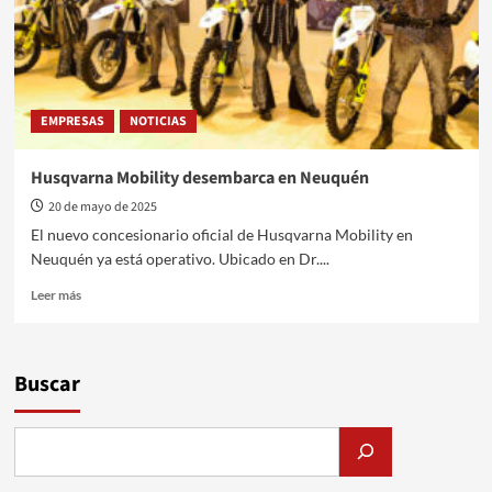
EMPRESAS
NOTICIAS
Husqvarna Mobility desembarca en Neuquén
20 de mayo de 2025
El nuevo concesionario oficial de Husqvarna Mobility en
Neuquén ya está operativo. Ubicado en Dr....
Leer
Leer más
más
sobre
Husqvarna
Mobility
Buscar
desembarca
en
Neuquén