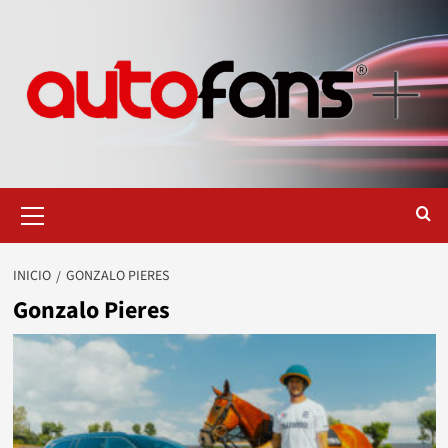
Saltar
al
contenido
Menú
primario
INICIO
GONZALO PIERES
Gonzalo Pieres