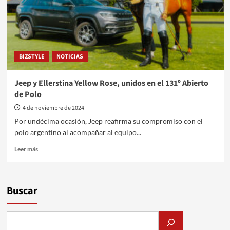
BIZSTYLE
NOTICIAS
Jeep y Ellerstina Yellow Rose, unidos en el 131º Abierto
de Polo
4 de noviembre de 2024
Por undécima ocasión, Jeep reafirma su compromiso con el
polo argentino al acompañar al equipo...
Leer
Leer más
más
sobre
Jeep
y
Buscar
Ellerstina
Yellow
Rose,
unidos