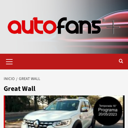
Saltar
al
contenido
Menú
primario
INICIO
GREAT WALL
Great Wall