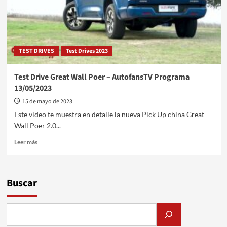
de
Mayo
de
2023
TEST DRIVES
Test Drives 2023
Test Drive Great Wall Poer – AutofansTV Programa
13/05/2023
15 de mayo de 2023
Este video te muestra en detalle la nueva Pick Up china Great
Wall Poer 2.0...
Leer
Leer más
más
sobre
Test
Drive
Buscar
Great
Wall
Poer
–