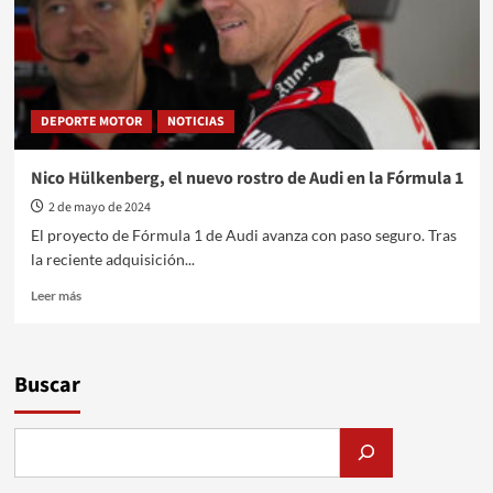
DEPORTE MOTOR
NOTICIAS
Nico Hülkenberg, el nuevo rostro de Audi en la Fórmula 1
2 de mayo de 2024
El proyecto de Fórmula 1 de Audi avanza con paso seguro. Tras
la reciente adquisición...
Leer
Leer más
más
sobre
Nico
Hülkenberg,
Buscar
el
nuevo
rostro
de
Audi