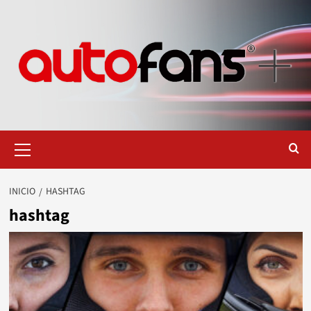
Saltar
al
contenido
Menú
primario
INICIO
HASHTAG
hashtag