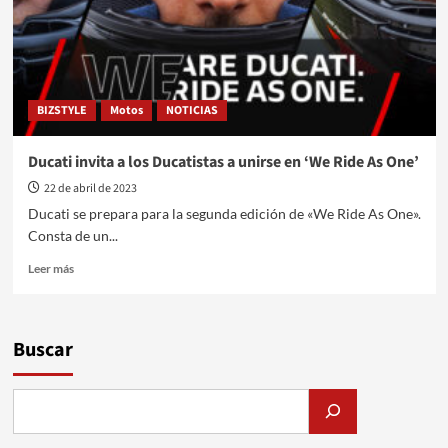
BIZSTYLE
Motos
NOTICIAS
Ducati invita a los Ducatistas a unirse en ‘We Ride As One’
22 de abril de 2023
Ducati se prepara para la segunda edición de «We Ride As One».
Consta de un...
Leer
Leer más
más
sobre
Ducati
invita
Buscar
a
los
Ducatistas
a
unirse