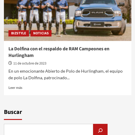
BIZSTYLE
NOTICIAS
La Dolfina con el respaldo de RAM Campeones en
Hurlingham
11 de octubre de 2023
En un emocionante Abierto de Polo de Hurlingham, el equipo
de polo La Dolfina, patrocinado...
Leer
Leer más
más
sobre
La
Dolfina
Buscar
con
el
respaldo
de