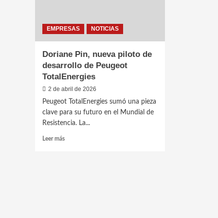
EMPRESAS
NOTICIAS
Doriane Pin, nueva piloto de
desarrollo de Peugeot
TotalEnergies
2 de abril de 2026
Peugeot TotalEnergies sumó una pieza
clave para su futuro en el Mundial de
Resistencia. La...
Leer
Leer más
más
sobre
Doriane
Pin,
nueva
piloto
de
desarrollo