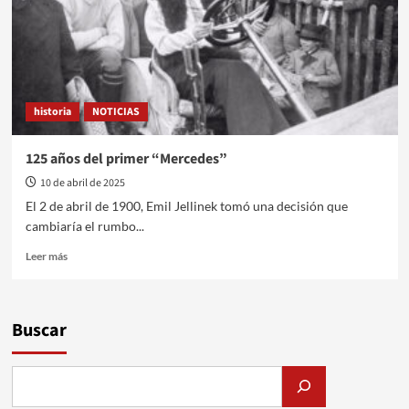
un
guiño
eterno
a
la
Argentina
historia
NOTICIAS
125 años del primer “Mercedes”
10 de abril de 2025
El 2 de abril de 1900, Emil Jellinek tomó una decisión que
cambiaría el rumbo...
Leer
Leer más
más
sobre
125
años
Buscar
del
primer
“Mercedes”