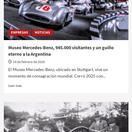
EMPRESAS
NOTICIAS
Museo Mercedes-Benz, 945.000 visitantes y un guiño
eterno a la Argentina
18 de febrero de 2026
El Museo Mercedes-Benz, ubicado en Stuttgart, vive un
momento de consagración mundial. Cerró 2025 con...
Leer
Leer más
más
sobre
Museo
Mercedes-
Benz,
945.000
visitantes
y