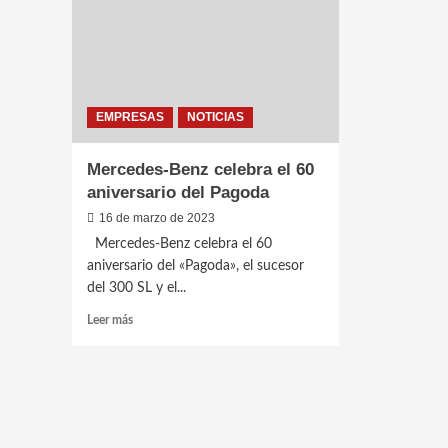
histor
autom
EMPRESAS
NOTICIAS
Mercedes-Benz celebra el 60
aniversario del Pagoda
16 de marzo de 2023
Mercedes-Benz celebra el 60
aniversario del «Pagoda», el sucesor
del 300 SL y el...
Leer
Leer más
más
sobre
Mercedes-
Benz
celebra
el