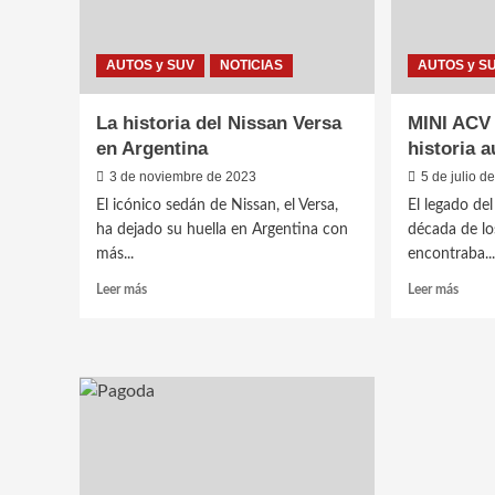
AUTOS y SUV
NOTICIAS
AUTOS y S
La historia del Nissan Versa
MINI ACV 
en Argentina
historia 
3 de noviembre de 2023
5 de julio d
El icónico sedán de Nissan, el Versa,
El legado de
ha dejado su huella en Argentina con
década de lo
más...
encontraba..
Leer
Leer
Leer más
Leer más
más
más
sobre
sobre
La
MINI
historia
ACV
del
30:
Nissan
La
Versa
huella
en
en
Argentina
la