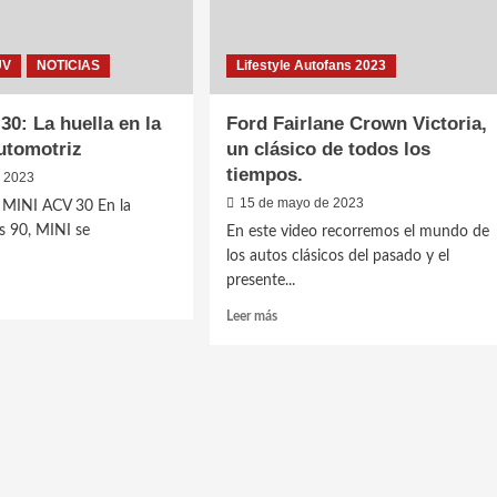
UV
NOTICIAS
Lifestyle Autofans 2023
30: La huella en la
Ford Fairlane Crown Victoria,
automotriz
un clásico de todos los
tiempos.
e 2023
15 de mayo de 2023
l MINI ACV 30 En la
s 90, MINI se
En este video recorremos el mundo de
.
los autos clásicos del pasado y el
presente...
Leer
Leer más
más
sobre
Ford
Fairlane
Crown
Victoria,
un
clásico