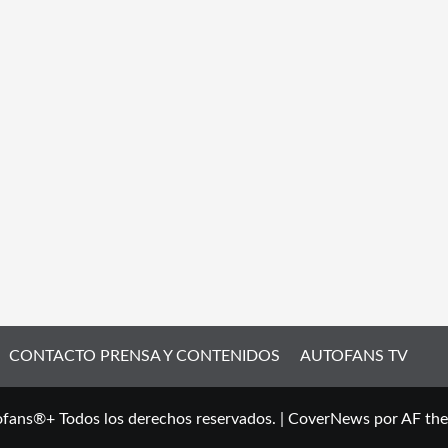
CONTACTO PRENSA Y CONTENIDOS
AUTOFANS TV
fans®+ Todos los derechos reservados.
|
CoverNews
por AF th