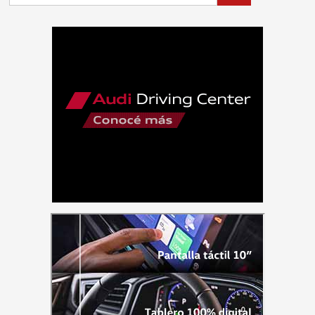
Lanzamiento
Honda
CB300F
Twister