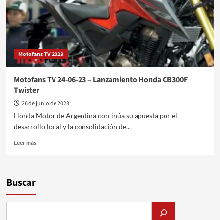
Motofans TV 2023
Motofans TV 24-06-23 – Lanzamiento Honda CB300F
Twister
26 de junio de 2023
Honda Motor de Argentina continúa su apuesta por el
desarrollo local y la consolidación de...
Leer
Leer más
más
sobre
Motofans
TV
Buscar
24-
06-
23
–