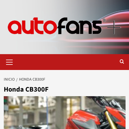
Saltar
al
contenido
Menú
primario
INICIO
HONDA CB300F
Honda CB300F