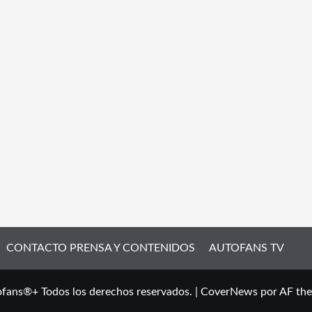
CONTACTO PRENSA Y CONTENIDOS
AUTOFANS TV
fans®+ Todos los derechos reservados.
|
CoverNews
por AF th