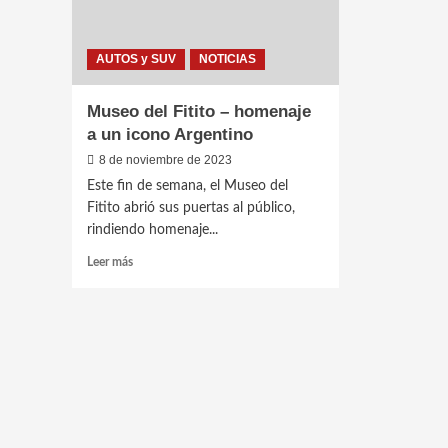
AUTOS y SUV
NOTICIAS
Museo del Fitito – homenaje
a un icono Argentino
8 de noviembre de 2023
Este fin de semana, el Museo del
Fitito abrió sus puertas al público,
rindiendo homenaje...
Leer
Leer más
más
sobre
Museo
del
Fitito
–
homenaje
a
un