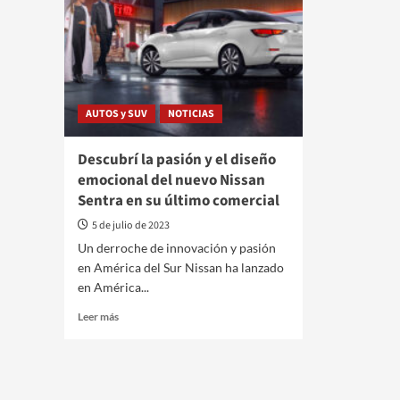
AUTOS y SUV
NOTICIAS
Descubrí la pasión y el diseño
emocional del nuevo Nissan
Sentra en su último comercial
5 de julio de 2023
Un derroche de innovación y pasión
en América del Sur Nissan ha lanzado
en América...
Leer
Leer más
más
sobre
Descubrí
la
pasión