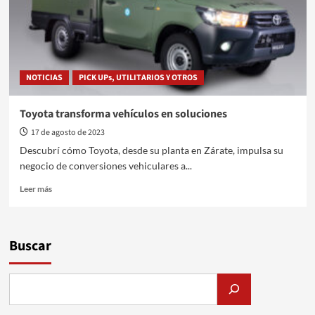
NOTICIAS
PICK UPs, UTILITARIOS Y OTROS
Toyota transforma vehículos en soluciones
17 de agosto de 2023
Descubrí cómo Toyota, desde su planta en Zárate, impulsa su
negocio de conversiones vehiculares a...
Leer
Leer más
más
sobre
Toyota
transforma
Buscar
vehículos
en
soluciones