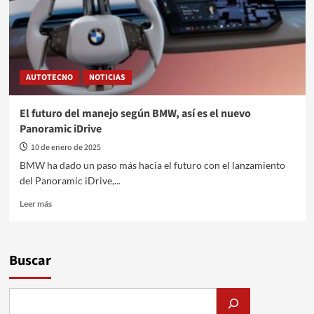
AUTOTECNO
NOTICIAS
El futuro del manejo según BMW, así es el nuevo
Panoramic iDrive
10 de enero de 2025
BMW ha dado un paso más hacia el futuro con el lanzamiento
del Panoramic iDrive,...
Leer
Leer más
más
sobre
El
futuro
Buscar
del
manejo
según
BMW,